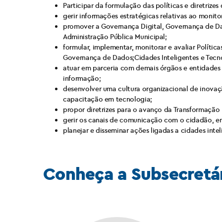
Participar da formulação das políticas e diretrize
gerir informações estratégicas relativas ao monito
promover a Governança Digital, Governança de Da
Administração Pública Municipal;
formular, implementar, monitorar e avaliar Políti
Governança de Dados;Cidades Inteligentes e Tec
atuar em parceria com demais órgãos e entidades d
informação;
desenvolver uma cultura organizacional de inovaç
capacitação em tecnologia;
propor diretrizes para o avanço da Transformação 
gerir os canais de comunicação com o cidadão, em 
planejar e disseminar ações ligadas a cidades intel
Conheça a Subsecretá