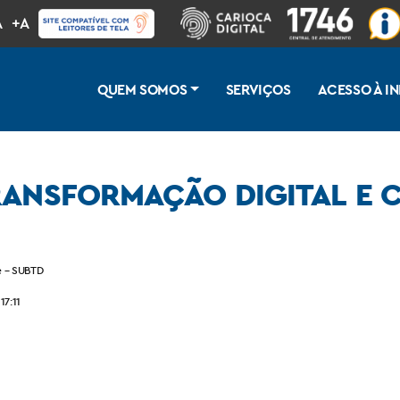
A
+A
QUEM SOMOS
SERVIÇOS
ACESSO À 
ANSFORMAÇÃO DIGITAL E C
e – SUBTD
17:11