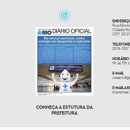
ENDEREÇ
Rua Afonso
Cidade No
CEP: 20.21
TELEFONE
2976-3157
HORÁRIO 
9h às 17h 
E-MAIL
casacivil@p
E-MAIL A
imprensaca
CONHEÇA A ESTUTURA DA
PREFEITURA