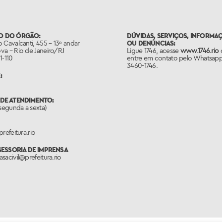
O DO ÓRGÃO:
DÚVIDAS, SERVIÇOS, INFORMA
 Cavalcanti, 455 – 13º andar
OU DENÚNCIAS:
va – Rio de Janeiro/RJ
Ligue 1746, acesse
www.1746.rio
1-110
entre em contato pelo Whatsapp
3460-1746.
:
DE ATENDIMENTO:
(segunda a sexta)
refeitura.rio
SSESSORIA DE IMPRENSA
sacivil@prefeitura.rio