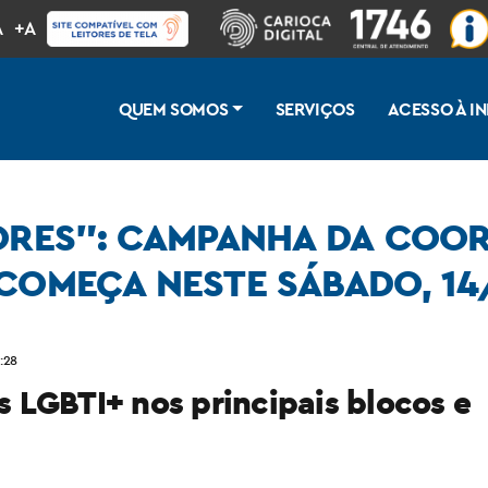
A
+A
QUEM SOMOS
SERVIÇOS
ACESSO À 
CORES”: CAMPANHA DA COO
 COMEÇA NESTE SÁBADO, 14
adoria de Diversidade Sexual começa neste sábado, 14/02
:28
 LGBTI+ nos principais blocos e