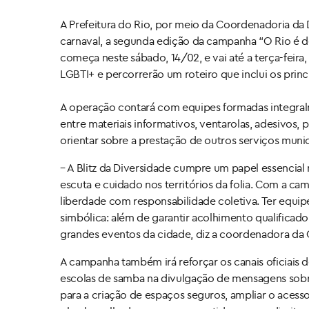
A Prefeitura do Rio, por meio da Coordenadoria da Di
carnaval, a segunda edição da campanha “O Rio é de t
começa neste sábado, 14/02, e vai até a terça-feira,
LGBTI+ e percorrerão um roteiro que inclui os prin
A operação contará com equipes formadas integralm
entre materiais informativos, ventarolas, adesivos, pr
orientar sobre a prestação de outros serviços muni
– A Blitz da Diversidade cumpre um papel essencial
escuta e cuidado nos territórios da folia. Com a ca
liberdade com responsabilidade coletiva. Ter equ
simbólica: além de garantir acolhimento qualifica
grandes eventos da cidade, diz a coordenadora da
A campanha também irá reforçar os canais oficiais 
escolas de samba na divulgação de mensagens sobr
para a criação de espaços seguros, ampliar o aces