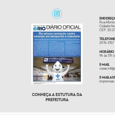
ENDEREÇ
Rua Afonso
Cidade No
CEP: 20.21
TELEFONE
2976-3157
HORÁRIO 
9h às 17h 
E-MAIL
casacivil@p
E-MAIL A
imprensaca
CONHEÇA A ESTUTURA DA
PREFEITURA