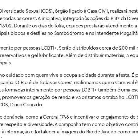
versidade Sexual (CDS), órgão ligado à Casa Civil, realizará nes
odas as cores”. A iniciativa, integrada às ações da Blitz da Dive
 17/02. Durante os dias de folia, equipes prestarão atendimento 
cipais blocos e desfiles no Sambódromo e na Intendente Magalhã
ente por pessoas LGBTI+. Serão distribuídos cerca de 200 mil m
eservativos e gel lubrificante. Além de distribuir materiais, a equ
cipais.
 no cuidado com quem vive e ocupa a cidade durante a festa. É 
mpanha ‘O Rio é de Todas as Cores’, reafirmamos que o Carnaval é
ipes formadas inteiramente por pessoas LGBTI+ também é uma es
do, promovemos geração de renda e valorizamos o trabalho LGBT
 CDS, Diana Conrado.
de denúncia, como a Central 1746 e incentivar o engajamento de 
e respeito e diversidade. A campanha tem como objetivo contri
so à informação e fortalecer a imagem do Rio de Janeiro como u