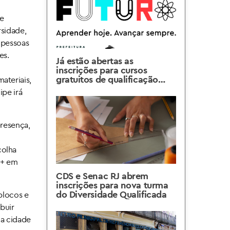
te
rsidade,
a pessoas
es.
Já estão abertas as
inscrições para cursos
gratuitos de qualificação
ateriais,
profissional do Projeto Rio
ipe irá
do Futuro
presença,
colha
I+ em
CDS e Senac RJ abrem
inscrições para nova turma
do Diversidade Qualificada
blocos e
buir
ma cidade