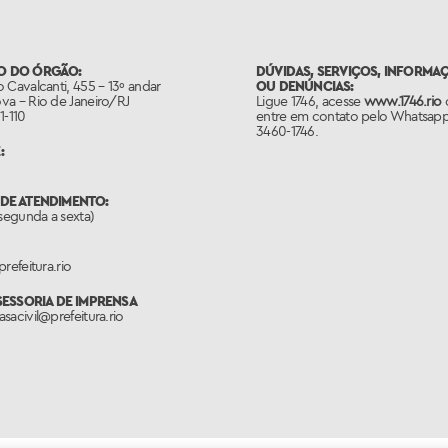
O DO ÓRGÃO:
DÚVIDAS, SERVIÇOS, INFORMA
 Cavalcanti, 455 – 13º andar
OU DENÚNCIAS:
va – Rio de Janeiro/RJ
Ligue 1746, acesse
www.1746.rio
1-110
entre em contato pelo Whatsapp
3460-1746.
:
DE ATENDIMENTO:
(segunda a sexta)
refeitura.rio
SSESSORIA DE IMPRENSA
sacivil@prefeitura.rio