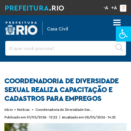
PREFEITURA
.RIO
-A
+A
Ba
Pesquisar
COORDENADORIA DE DIVERSIDADE
SEXUAL REALIZA CAPACITAÇÃO E
CADASTROS PARA EMPREGOS
Início
>
Notícias
>
Coordenadoria de Diversidade Sexual realiza capacitação e 
Publicado em 01/05/2026 - 12:22
|
Atualizado em 08/05/2026 - 14:25