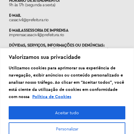
HORÁRIO DE ATENDIMENTO:
9h às 17h (segunda a sexta)
E-MAIL
casacivil@prefeitura.rio
E-MAIL ASSESSORIA DE IMPRENSA
imprensacasacivil@prefeitura.rio
DÚVIDAS, SERVIÇOS, INFORMAÇÕES OU DENÚNCIAS:
Ligue 1746, acesse
www.1746.rio
ou entre em contato pelo
Whatsapp 21 3460-1746.
Valorizamos sua privacidade
Utilizamos cookies para aprimorar sua experiência de
navegação, exibir anúncios ou conteúdo personalizado e
analisar nosso tráfego. Ao clicar em “Aceitar todos”, você
está ciente da utilização de cookies em conformidade
com nossa
Política de Cookies
Aceitar tudo
Personalizar