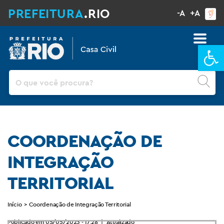
PREFEITURA
.RIO
-A
+A
Ba
Pesquisar
COORDENAÇÃO DE
INTEGRAÇÃO
TERRITORIAL
Início
>
Coordenação de Integração Territorial
Publicado em 05/05/2023 - 17:28
|
Atualizado