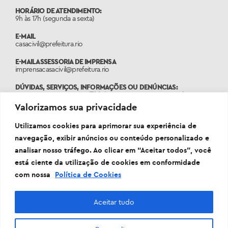
HORÁRIO DE ATENDIMENTO:
9h às 17h (segunda a sexta)
E-MAIL
casacivil@prefeitura.rio
E-MAIL ASSESSORIA DE IMPRENSA
imprensacasacivil@prefeitura.rio
DÚVIDAS, SERVIÇOS, INFORMAÇÕES OU DENÚNCIAS:
Ligue 1746, acesse
www.1746.rio
ou entre em contato pelo
Whatsapp 21 3460-1746.
Valorizamos sua privacidade
Utilizamos cookies para aprimorar sua experiência de
navegação, exibir anúncios ou conteúdo personalizado e
analisar nosso tráfego. Ao clicar em “Aceitar todos”, você
está ciente da utilização de cookies em conformidade
com nossa
Política de Cookies
Aceitar tudo